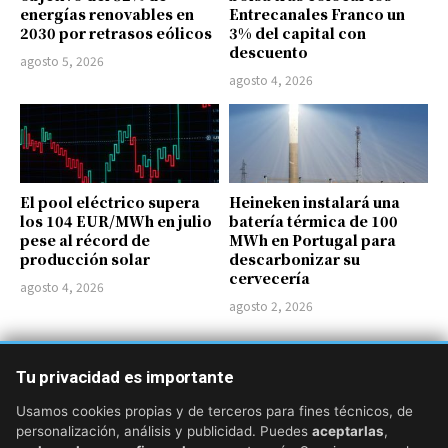
energías renovables en
Entrecanales Franco un
2030 por retrasos eólicos
3% del capital con
descuento
agosto 5, 2026
agosto 4, 2026
El pool eléctrico supera
Heineken instalará una
los 104 EUR/MWh en julio
batería térmica de 100
pese al récord de
MWh en Portugal para
producción solar
descarbonizar su
cervecería
agosto 4, 2026
agosto 2, 2026
Acciona
Acciona Energía
adquisiciones
agroindustria
Alemania
Tu privacidad es importante
Usamos cookies propias y de terceros para fines técnicos, de
personalización, análisis y publicidad. Puedes
aceptarlas
,