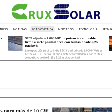
INICIO
NOTICIAS
FOTOVOLTAICA
MERCADOS
TECNOLOGÍA
PRENS
ás
SECI adjudica 1.000 MW de potencia renovable
firme a siete promotores con tarifas desde 5,25
INR/kWh
n
La corporación pública india SECI ha adjudicado 1.000 MW de su
licitación RTC Thermal Mimic a siete desarrolladores, con tarifas
competitivas entre 5,25 y 5,26 rupias por kWh.
os para más de 10 GW