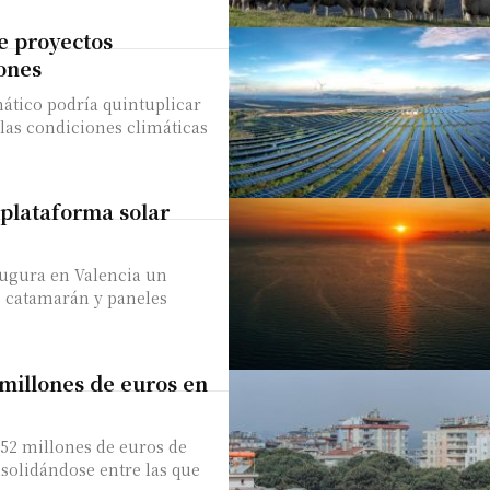
de proyectos
ones
mático podría quintuplicar
 las condiciones climáticas
 plataforma solar
augura en Valencia un
o catamarán y paneles
millones de euros en
 52 millones de euros de
nsolidándose entre las que