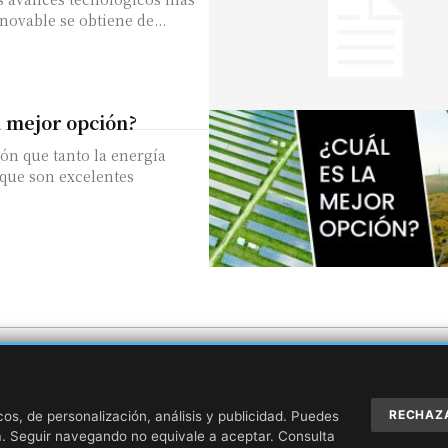
novable se obtiene de...
la mejor opción?
ón que tanto la energía
 que son excelentes
ad
RECHAZ
os, de personalización, análisis y publicidad. Puedes
. Seguir navegando no equivale a aceptar. Consulta