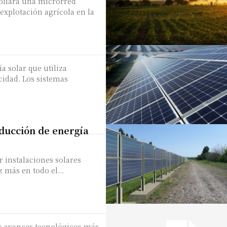
ollará una microrred
explotación agrícola en la
a solar que utiliza
cidad. Los sistemas
oducción de energía
ar instalaciones solares
z más en todo el...
los avances tecnológicos más