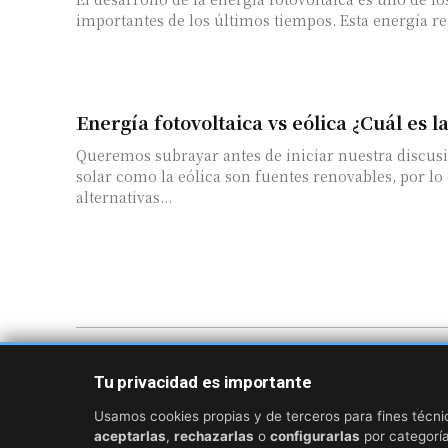
importantes de los últimos tiempos. Esta energía re
Energía fotovoltaica vs eólica ¿Cuál es 
Queremos subrayar antes de iniciar nuestra discusi
solar como la eólica son fuentes renovables, por lo
alternativas...
Sobre
Contacto
Aviso Legal
Cookies
Privacid
Tu privacidad es importante
Usamos cookies propias y de terceros para fines técnic
aceptarlas
,
rechazarlas
o
configurarlas
por categoría