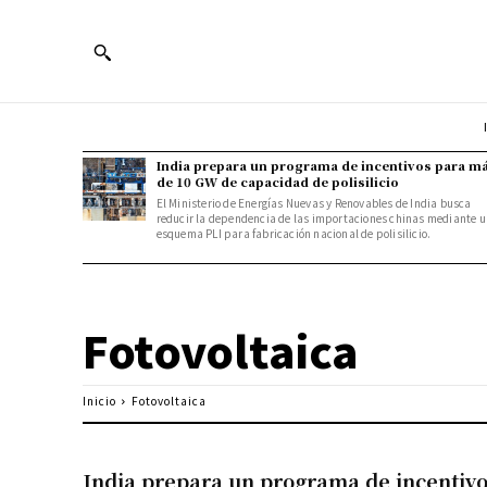
India prepara un programa de incentivos para m
de 10 GW de capacidad de polisilicio
El Ministerio de Energías Nuevas y Renovables de India busca
reducir la dependencia de las importaciones chinas mediante u
esquema PLI para fabricación nacional de polisilicio.
Fotovoltaica
Inicio
Fotovoltaica
India prepara un programa de incentiv