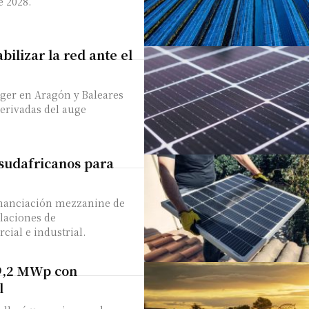
e 2028.
ilizar la red ante el
ager en Aragón y Baleares
derivadas del auge
sudafricanos para
financiación mezzanine de
alaciones de
ial e industrial.
 9,2 MWp con
l