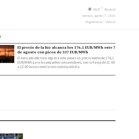
C
35.9
Madrid
viernes, agosto 7, 2026
Registrarse / Unirse
A
El precio de la luz alcanza los 176,1 EUR/MWh este 7
de agosto con picos de 337 EUR/MWh
El mercado eléctrico registra este jueves un precio medio de 176,1
EUR/MWh para los pequeños consumidores, con la franja de 21:00
a 22:00 horas como la más costosa del día.