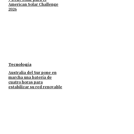
American Solar Challenge
2026
Tecnología
Australia del Sur pone en
marcha una batería de
cuatro horas para
estabilizar su red renovable