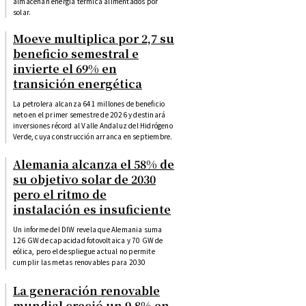
almacenan energía térmica alimentados por
solar.
Moeve multiplica por 2,7 su
beneficio semestral e
invierte el 69% en
transición energética
La petrolera alcanza 641 millones de beneficio
neto en el primer semestre de 2026 y destinará
inversiones récord al Valle Andaluz del Hidrógeno
Verde, cuya construcción arranca en septiembre.
Alemania alcanza el 58% de
su objetivo solar de 2030
pero el ritmo de
instalación es insuficiente
Un informe del DIW revela que Alemania suma
126 GW de capacidad fotovoltaica y 70 GW de
eólica, pero el despliegue actual no permite
cumplir las metas renovables para 2030
La generación renovable
mundial creció un 9,8% en