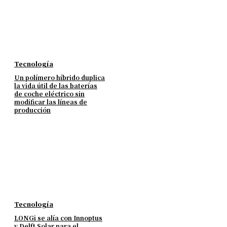
Tecnología
Un polímero híbrido duplica
la vida útil de las baterías
de coche eléctrico sin
modificar las líneas de
producción
Tecnología
LONGi se alía con Innoptus
y Delft Solar para el