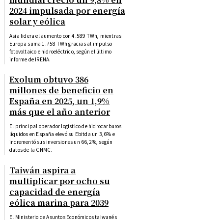
2024 impulsada por energía
solar y eólica
Asia lidera el aumento con 4.589 TWh, mientras
Europa suma 1.758 TWh gracias al impulso
fotovoltaico e hidroeléctrico, según el último
informe de IRENA.
Exolum obtuvo 386
millones de beneficio en
España en 2025, un 1,9%
más que el año anterior
El principal operador logístico de hidrocarburos
líquidos en España elevó su Ebitda un 3,6% e
incrementó sus inversiones un 66,2%, según
datos de la CNMC.
Taiwán aspira a
multiplicar por ocho su
capacidad de energía
eólica marina para 2039
El Ministerio de Asuntos Económicos taiwanés