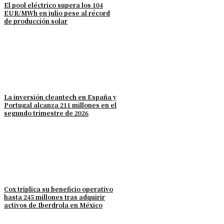
El pool eléctrico supera los 104
EUR/MWh en julio pese al récord
de producción solar
La inversión cleantech en España y
Portugal alcanza 211 millones en el
segundo trimestre de 2026
Cox triplica su beneficio operativo
hasta 245 millones tras adquirir
activos de Iberdrola en México