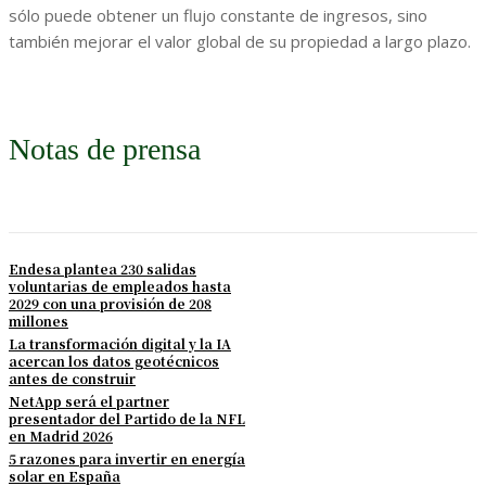
sólo puede obtener un flujo constante de ingresos, sino
también mejorar el valor global de su propiedad a largo plazo.
Notas de prensa
Endesa plantea 230 salidas
voluntarias de empleados hasta
2029 con una provisión de 208
millones
La transformación digital y la IA
acercan los datos geotécnicos
antes de construir
NetApp será el partner
presentador del Partido de la NFL
en Madrid 2026
5 razones para invertir en energía
solar en España